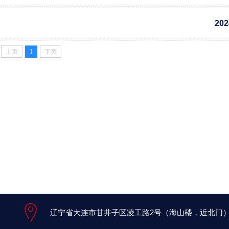
202
上页
1
下页
辽宁省大连市甘井子区凌工路2号（海山楼，近北门