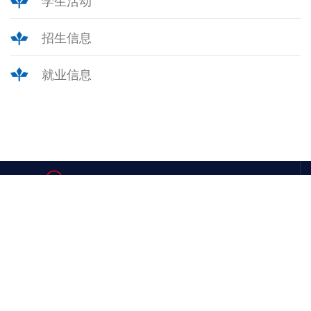
学生活动
招生信息
就业信息
辽宁省大连市甘井子区凌工路2号（海山楼，近北门）
联系电话 : 0411-84708918
大连理工大学计算机科学与技术学院