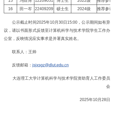
15
冯煜博
12209051
博士生
2022级
推荐参评
16
田一岑
22409209
硕士生
2024级
推荐参评
公示截止时间2025年10月30日15:00，公示期间如有异
议，请以书面形式反馈至计算机科学与技术学院学生工作办
公室，反映情况应实事求是并署真实姓名。
联系人：王帅
反馈邮箱：
jsjxsgz@dlut.edu.cn
大连理工大学计算机科学与技术学院资助育人工作委员
会
2025年10月28日