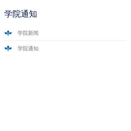
学院通知
学院新闻
学院通知
辽宁省大连市甘井子区凌工路2号（海山楼，近北门）
联系电话 : 0411-84708918